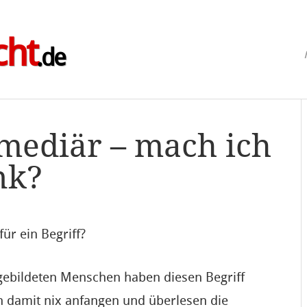
cht
.de
mediär – mach ich
nk?
ür ein Begriff?
 gebildeten Menschen haben diesen Begriff
n damit nix anfangen und überlesen die